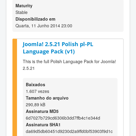
Maturity
Stable
Disponibilizado em
Quarta, 11 Junho 2014 23:00
Joomla! 2.5.21 Polish pl-PL
Language Pack (v1)
This is the full Polish Language Pack for Joomla!
2.5.21
Baixados
1.607 vezes
Tamanho do arquivo
290,89 kB
Assinatura MD5
6d7027b729cd6306b3dd7ffb4c1e344d
Assinatura SHA1
da69d5db60451d9230d2a9ffd0bf53903f9d1c