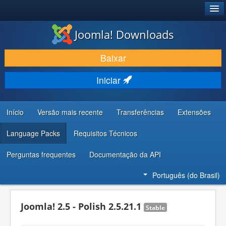
®
JOOMLA!
Joomla! Downloads
BAIXAR E APRIMORAR
Baixar
DESCUBRA & APRENDA
Iniciar
COMUNIDADE & SUPORTE
RECURSOS PARA DESENVOLVEDORES
Início
Versão mais recente
Transferências
Extensões
Language Packs
Requisitos Técnicos
Perguntas frequentes
Documentação da API
Português (do Brasil)
Joomla! 2.5 - Polish 2.5.21.1
Stable