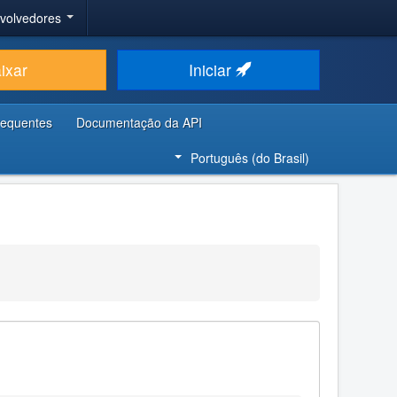
nvolvedores
ixar
Iniciar
requentes
Documentação da API
Português (do Brasil)