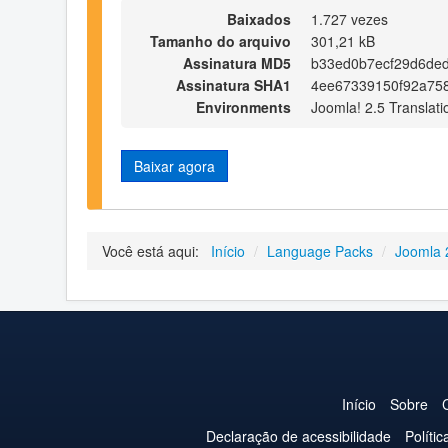
Baixados
1.727 vezes
Tamanho do arquivo
301,21 kB
Assinatura MD5
b33ed0b7ecf29d6de
Assinatura SHA1
4ee67339150f92a758
Environments
Joomla! 2.5 Translati
Baixar agora
Você está aqui:
Início
/
Language Packs
/
Joomla 
Início
Sobre
Declaração de acessibilidade
Políti