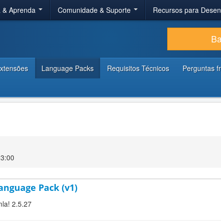
a & Aprenda
Comunidade & Suporte
Recursos para Dese
Ba
xtensões
Language Packs
Requisitos Técnicos
Perguntas f
23:00
anguage Pack (v1)
la! 2.5.27