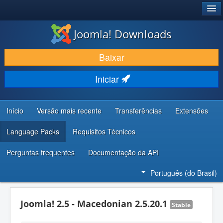
®
JOOMLA!
Joomla! Downloads
BAIXAR E APRIMORAR
Baixar
DESCUBRA & APRENDA
Iniciar
COMUNIDADE & SUPORTE
RECURSOS PARA DESENVOLVEDORES
Início
Versão mais recente
Transferências
Extensões
Language Packs
Requisitos Técnicos
Perguntas frequentes
Documentação da API
Português (do Brasil)
Joomla! 2.5 - Macedonian 2.5.20.1
Stable