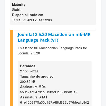
Maturity
Stable
Disponibilizado em
Terça, 29 Abril 2014 23:00
Joomla! 2.5.20 Macedonian mk-MK
Language Pack (v1)
This is the full Macedonian Language Pack for
Joomla! 2.5.20
Baixados
2.153 vezes
Tamanho do arquivo
300,85 kB
Assinatura MD5
559e21e94791c81985d0d921f8aff017
Assinatura SHA1
61e1006475a30d167a6f8d826b576dea1c8d2