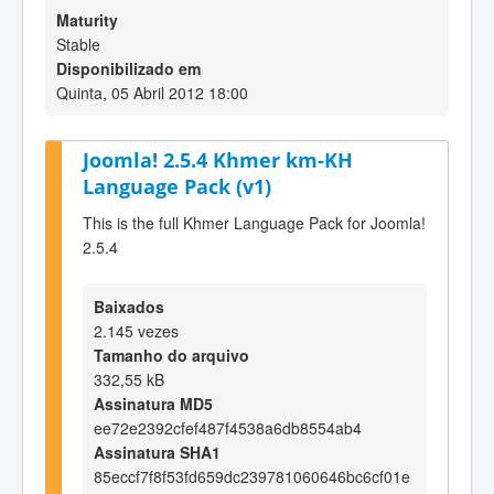
Maturity
Stable
Disponibilizado em
Quinta, 05 Abril 2012 18:00
Joomla! 2.5.4 Khmer km-KH
Language Pack (v1)
This is the full Khmer Language Pack for Joomla!
2.5.4
Baixados
2.145 vezes
Tamanho do arquivo
332,55 kB
Assinatura MD5
ee72e2392cfef487f4538a6db8554ab4
Assinatura SHA1
85eccf7f8f53fd659dc239781060646bc6cf01e