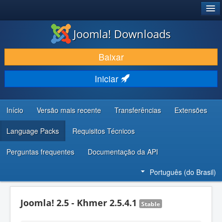
®
JOOMLA!
Joomla! Downloads
BAIXAR E APRIMORAR
Baixar
DESCUBRA & APRENDA
Iniciar
COMUNIDADE & SUPORTE
RECURSOS PARA DESENVOLVEDORES
Início
Versão mais recente
Transferências
Extensões
Language Packs
Requisitos Técnicos
Perguntas frequentes
Documentação da API
Português (do Brasil)
Joomla! 2.5 - Khmer 2.5.4.1
Stable