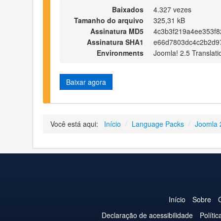
Baixados
4.327 vezes
Tamanho do arquivo
325,31 kB
Assinatura MD5
4c3b3f219a4ee353f8
Assinatura SHA1
e66d7803dc4c2b2d9
Environments
Joomla! 2.5 Translati
Baixar agora
Você está aqui:
Início
/
Language Packs
/
Joomla 
Início
Sobre
Declaração de acessibilidade
Políti