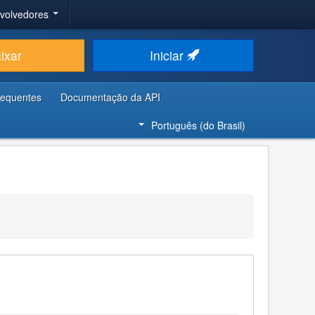
nvolvedores
ixar
Iniciar
requentes
Documentação da API
Português (do Brasil)