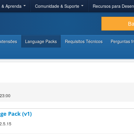
a & Aprenda
Comunidade & Suporte
Recursos para Dese
Ba
xtensões
Language Packs
Requisitos Técnicos
Perguntas f
23:00
ge Pack (v1)
2.5.15