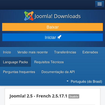
®
JOOMLA!
Joomla! Downloads
BAIXAR E APRIMORAR
Baixar
DESCUBRA & APRENDA
Iniciar
COMUNIDADE & SUPORTE
RECURSOS PARA DESENVOLVEDORES
Início
Versão mais recente
Transferências
Extensões
Language Packs
Requisitos Técnicos
Perguntas frequentes
Documentação da API
Português (do Brasil)
Joomla! 2.5 - French 2.5.17.1
Stable