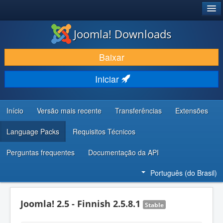
®
JOOMLA!
Joomla! Downloads
BAIXAR E APRIMORAR
Baixar
DESCUBRA & APRENDA
Iniciar
COMUNIDADE & SUPORTE
RECURSOS PARA DESENVOLVEDORES
Início
Versão mais recente
Transferências
Extensões
Language Packs
Requisitos Técnicos
Perguntas frequentes
Documentação da API
Português (do Brasil)
Joomla! 2.5 - Finnish 2.5.8.1
Stable