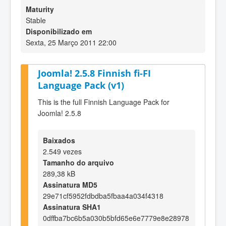
Maturity
Stable
Disponibilizado em
Sexta, 25 Março 2011 22:00
Joomla! 2.5.8 Finnish fi-FI
Language Pack (v1)
This is the full Finnish Language Pack for
Joomla! 2.5.8
Baixados
2.549 vezes
Tamanho do arquivo
289,38 kB
Assinatura MD5
29e71cf5952fdbdba5fbaa4a034f4318
Assinatura SHA1
0dffba7bc6b5a030b5bfd65e6e7779e8e28978