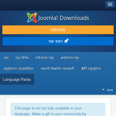
®
JOOMLA!
Joomla! Downloads
ডাউনলোড & প্রসারিত করুন
ডাউনলোড
আবিষ্কার & শিখুন
শুরু করুন
কমিউনিটি & সহায়তা
ডেভেলপার রিসোর্স
হোম
নতুন রিলিজ
ডাউনলোড সমূহ
এক্সটেনশান সমূহ
প্রযুক্তিগত প্রয়োজনীয়তা
প্রায়শই জিজ্ঞাসিত প্রশ্নাবলী
API ডকুমেন্টেশন
Language Packs
বাংলা
This page is not yet fully available in your
language. Make a gift to your community by