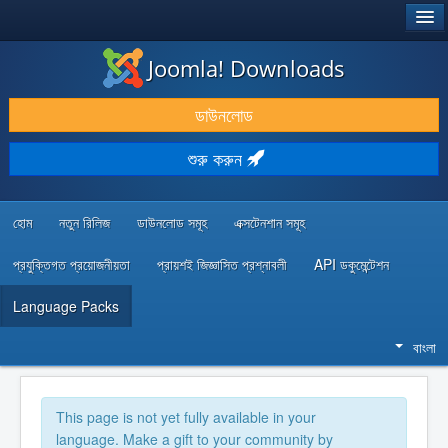
®
JOOMLA!
Joomla! Downloads
ডাউনলোড & প্রসারিত করুন
ডাউনলোড
আবিষ্কার & শিখুন
শুরু করুন
কমিউনিটি & সহায়তা
ডেভেলপার রিসোর্স
হোম
নতুন রিলিজ
ডাউনলোড সমূহ
এক্সটেনশান সমূহ
প্রযুক্তিগত প্রয়োজনীয়তা
প্রায়শই জিজ্ঞাসিত প্রশ্নাবলী
API ডকুমেন্টেশন
Language Packs
বাংলা
This page is not yet fully available in your
language. Make a gift to your community by