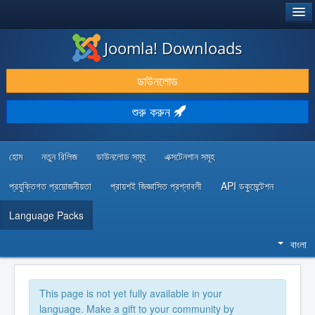
®
JOOMLA!
Joomla! Downloads
ডাউনলোড & প্রসারিত করুন
ডাউনলোড
আবিষ্কার & শিখুন
শুরু করুন
কমিউনিটি & সহায়তা
ডেভেলপার রিসোর্স
হোম
নতুন রিলিজ
ডাউনলোড সমূহ
এক্সটেনশান সমূহ
প্রযুক্তিগত প্রয়োজনীয়তা
প্রায়শই জিজ্ঞাসিত প্রশ্নাবলী
API ডকুমেন্টেশন
Language Packs
বাংলা
This page is not yet fully available in your
language. Make a gift to your community by