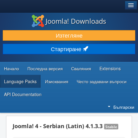
®
JOOMLA!
Joomla! Downloads
ИЗТЕГЛЯНЕ & РАЗШИРЯВАНЕ
Изтегляне
ОТКРИВАЙТЕ & УЧЕТЕ
Стартиране
ОБЩНОСТ & ПОДДРЪЖКА
РЕСУРСИ ЗА РАЗРАБОТКА
Начало
Последна версия
Сваляния
Extensions
Language Packs
Изисквания
Често задавани въпроси
API Documentation
Български
Joomla! 4 - Serbian (Latin) 4.1.3.3
Stable