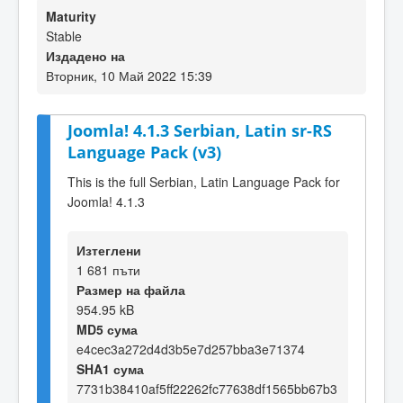
Maturity
Stable
Издадено на
Вторник, 10 Май 2022 15:39
Joomla! 4.1.3 Serbian, Latin sr-RS
Language Pack (v3)
This is the full Serbian, Latin Language Pack for
Joomla! 4.1.3
Изтеглени
1 681 пъти
Размер на файла
954.95 kB
MD5 сума
e4cec3a272d4d3b5e7d257bba3e71374
SHA1 сума
7731b38410af5ff22262fc77638df1565bb67b3