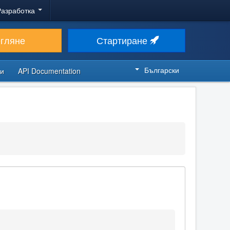
Разработка
егляне
Стартиране
Български
си
API Documentation