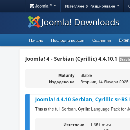
®
Joomla!
Изтегляне & Разширяване
Joomla! Downloads
Начало
Последна версия
Сваляния
Exten
Joomla! 4 - Serbian (Cyrillic) 4.4.10.1
Stabl
Maturity
Stable
Издадено на
Вторник, 14 Януари 2025 
Joomla! 4.4.10 Serbian, Cyrillic sr-R
This is the full Serbian, Cyrillic Language Pack for 
Изтеглени
1 651 пъти