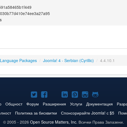
591a58465b1f449
4030b77d410e74ee3a27a95
s
 Language Packages
/
Joomla! 4 - Serbian (Cyrillic)
/
4.4.10.1
Joomla!
Joomla!
Joomla!
Joomla!
Joomla!
Joomla!
Joomla!
в
във
в
в
в
в
в
о
Общност
Форум
Разширения
Услуги
Документация
Разр
Twitter
Facebook
YouTube
LinkedIn
Pinterest
Instagram
GitHub
елност
Политика за бисквитки
Спонсорирайте Joomla! с $5
Помо
© 2005 - 2026
Open Source Matters, Inc.
Всички Права Запазени.