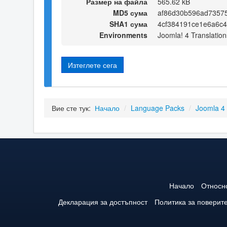
Размер на файла
565.62 kB
MD5 сума
af86d30b596ad7357
SHA1 сума
4cf384191ce1e6a6c
Environments
Joomla! 4 Translation
Изтеглете сега
Вие сте тук:
Начало
/
Language Packs
/
Joomla 4
Начало
Относн
Декларация за достъпност
Политика за поверит