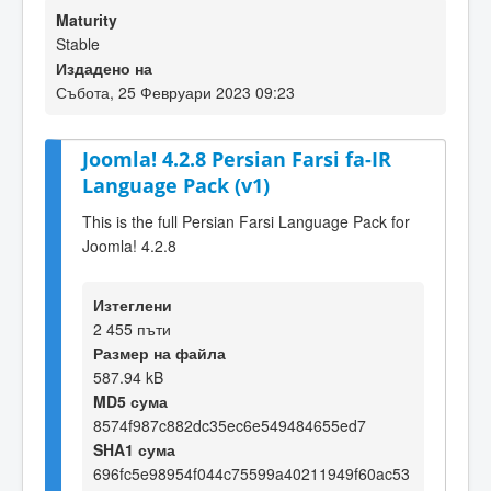
Maturity
Stable
Издадено на
Събота, 25 Февруари 2023 09:23
Joomla! 4.2.8 Persian Farsi fa-IR
Language Pack (v1)
This is the full Persian Farsi Language Pack for
Joomla! 4.2.8
Изтеглени
2 455 пъти
Размер на файла
587.94 kB
MD5 сума
8574f987c882dc35ec6e549484655ed7
SHA1 сума
696fc5e98954f044c75599a40211949f60ac53