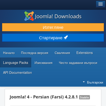
®
JOOMLA!
Joomla! Downloads
ИЗТЕГЛЯНЕ & РАЗШИРЯВАНЕ
Изтегляне
ОТКРИВАЙТЕ & УЧЕТЕ
Стартиране
ОБЩНОСТ & ПОДДРЪЖКА
РЕСУРСИ ЗА РАЗРАБОТКА
Начало
Последна версия
Сваляния
Extensions
Language Packs
Изисквания
Често задавани въпроси
API Documentation
Български
Joomla! 4 - Persian (Farsi) 4.2.8.1
Stable