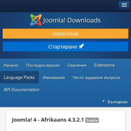
®
JOOMLA!
Joomla! Downloads
ИЗТЕГЛЯНЕ & РАЗШИРЯВАНЕ
Изтегляне
ОТКРИВАЙТЕ & УЧЕТЕ
Стартиране
ОБЩНОСТ & ПОДДРЪЖКА
РЕСУРСИ ЗА РАЗРАБОТКА
Начало
Последна версия
Сваляния
Extensions
Language Packs
Изисквания
Често задавани въпроси
API Documentation
Български
Joomla! 4 - Afrikaans 4.3.2.1
Stable