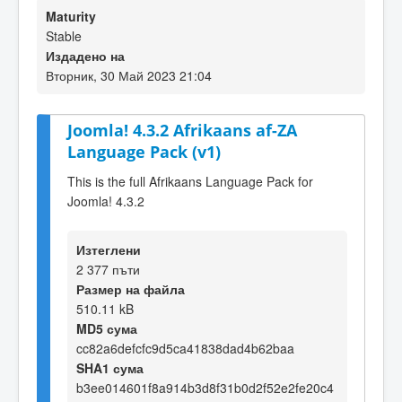
Maturity
Stable
Издадено на
Вторник, 30 Май 2023 21:04
Joomla! 4.3.2 Afrikaans af-ZA
Language Pack (v1)
This is the full Afrikaans Language Pack for
Joomla! 4.3.2
Изтеглени
2 377 пъти
Размер на файла
510.11 kB
MD5 сума
cc82a6defcfc9d5ca41838dad4b62baa
SHA1 сума
b3ee014601f8a914b3d8f31b0d2f52e2fe20c4