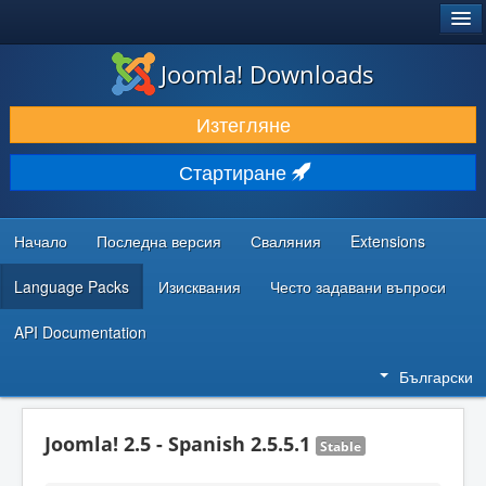
®
JOOMLA!
Joomla! Downloads
ИЗТЕГЛЯНЕ & РАЗШИРЯВАНЕ
Изтегляне
ОТКРИВАЙТЕ & УЧЕТЕ
Стартиране
ОБЩНОСТ & ПОДДРЪЖКА
РЕСУРСИ ЗА РАЗРАБОТКА
Начало
Последна версия
Сваляния
Extensions
Language Packs
Изисквания
Често задавани въпроси
API Documentation
Български
Joomla! 2.5 - Spanish 2.5.5.1
Stable