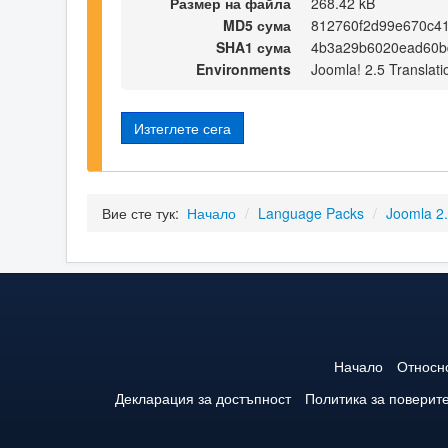
Размер на файла
268.42 kB
MD5 сума
812760f2d99e670c4
SHA1 сума
4b3a29b6020ead60b
Environments
Joomla! 2.5 Translati
Изтеглете сега
Вие сте тук:
Начало
/
Language Packs
/
Joomla 2
Начало
Относн
Декларация за достъпност
Политика за поверит