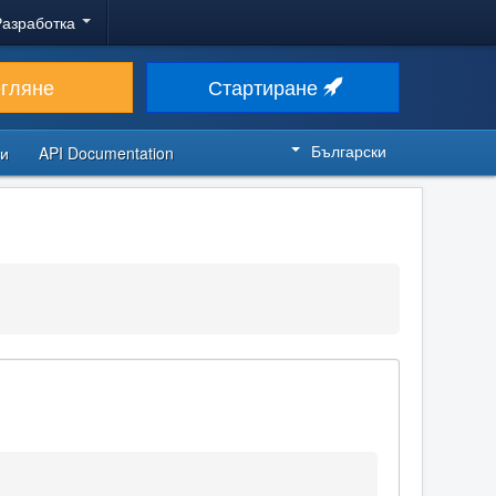
Разработка
егляне
Стартиране
Български
си
API Documentation