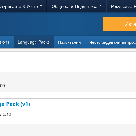
Откривайте & Учете
Общност & Поддръжка
Ресурси за 
Изт
sions
Language Packs
Изисквания
Често задавани въпро
:00
e Pack (v1)
2.5.10