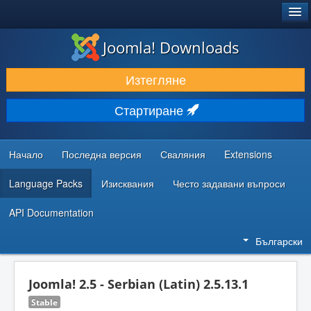
®
JOOMLA!
Joomla! Downloads
ИЗТЕГЛЯНЕ & РАЗШИРЯВАНЕ
Изтегляне
ОТКРИВАЙТЕ & УЧЕТЕ
Стартиране
ОБЩНОСТ & ПОДДРЪЖКА
РЕСУРСИ ЗА РАЗРАБОТКА
Начало
Последна версия
Сваляния
Extensions
Language Packs
Изисквания
Често задавани въпроси
API Documentation
Български
Joomla! 2.5 - Serbian (Latin) 2.5.13.1
Stable