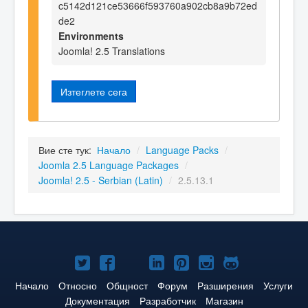
c5142d121ce53666f593760a902cb8a9b72ed
de2
Environments
Joomla! 2.5 Translations
Изтеглете сега
Вие сте тук:
Начало
/
Language Packs
/
Joomla 2.5 Language Packages
/
Joomla! 2.5 - Serbian (Latin)
/
2.5.13.1
Joomla!
Joomla!
Joomla!
Joomla!
Joomla!
Joomla!
Joomla!
в
във
в
в
в
в
в
Начало
Относно
Общност
Форум
Разширения
Услуги
Документация
Разработчик
Магазин
Twitter
Facebook
YouTube
LinkedIn
Pinterest
Instagram
GitHub