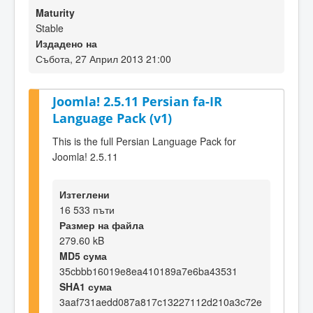
Maturity
Stable
Издадено на
Събота, 27 Април 2013 21:00
Joomla! 2.5.11 Persian fa-IR
Language Pack (v1)
This is the full Persian Language Pack for
Joomla! 2.5.11
Изтеглени
16 533 пъти
Размер на файла
279.60 kB
MD5 сума
35cbbb16019e8ea410189a7e6ba43531
SHA1 сума
3aaf731aedd087a817c13227112d210a3c72e