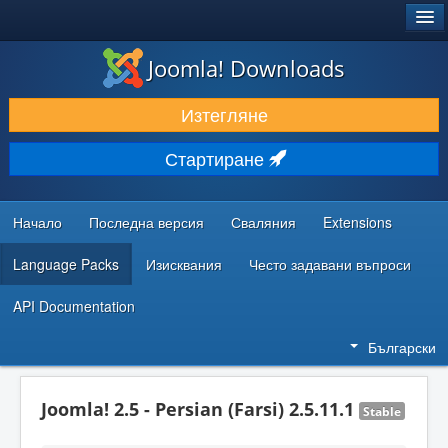
®
JOOMLA!
Joomla! Downloads
ИЗТЕГЛЯНЕ & РАЗШИРЯВАНЕ
Изтегляне
ОТКРИВАЙТЕ & УЧЕТЕ
Стартиране
ОБЩНОСТ & ПОДДРЪЖКА
РЕСУРСИ ЗА РАЗРАБОТКА
Начало
Последна версия
Сваляния
Extensions
Language Packs
Изисквания
Често задавани въпроси
API Documentation
Български
Joomla! 2.5 - Persian (Farsi) 2.5.11.1
Stable