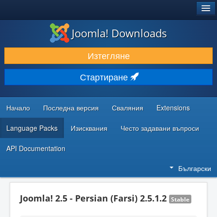
®
JOOMLA!
Joomla! Downloads
ИЗТЕГЛЯНЕ & РАЗШИРЯВАНЕ
Изтегляне
ОТКРИВАЙТЕ & УЧЕТЕ
Стартиране
ОБЩНОСТ & ПОДДРЪЖКА
РЕСУРСИ ЗА РАЗРАБОТКА
Начало
Последна версия
Сваляния
Extensions
Language Packs
Изисквания
Често задавани въпроси
API Documentation
Български
Joomla! 2.5 - Persian (Farsi) 2.5.1.2
Stable