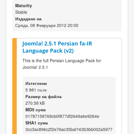
Maturity
Stable
Издадено на
Сряда, 08 Февруари 2012 20:00
Joomla! 2.5.1 Persian fa-IR
Language Pack (v2)
This is the full Persian Language Pack for
Joomla! 2.5.1
Изтеглени
5 981 пъти
Размер на файла
270.58 kB
MD5 сума
01787158769cb0f877df2649a6e9264e
SHA1 сума
3cc3ac896c2f2e76ac35baf163b3bb002a5977