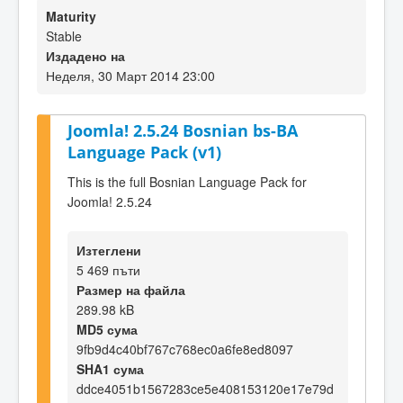
Maturity
Stable
Издадено на
Неделя, 30 Март 2014 23:00
Joomla! 2.5.24 Bosnian bs-BA
Language Pack (v1)
This is the full Bosnian Language Pack for
Joomla! 2.5.24
Изтеглени
5 469 пъти
Размер на файла
289.98 kB
MD5 сума
9fb9d4c40bf767c768ec0a6fe8ed8097
SHA1 сума
ddce4051b1567283ce5e408153120e17e79d