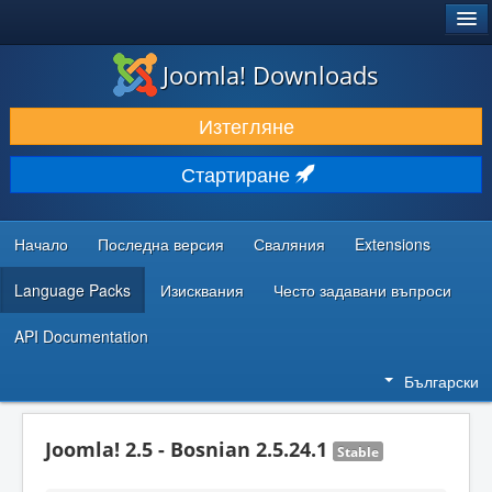
®
JOOMLA!
Joomla! Downloads
ИЗТЕГЛЯНЕ & РАЗШИРЯВАНЕ
Изтегляне
ОТКРИВАЙТЕ & УЧЕТЕ
Стартиране
ОБЩНОСТ & ПОДДРЪЖКА
РЕСУРСИ ЗА РАЗРАБОТКА
Начало
Последна версия
Сваляния
Extensions
Language Packs
Изисквания
Често задавани въпроси
API Documentation
Български
Joomla! 2.5 - Bosnian 2.5.24.1
Stable