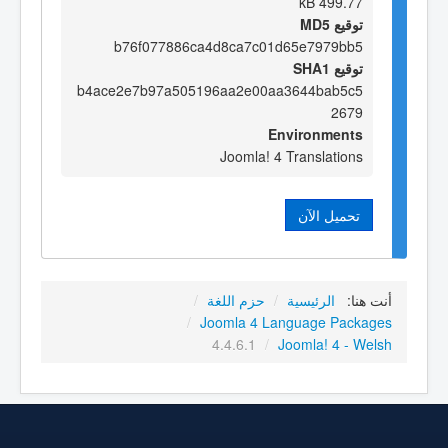
499.77 kB
توقيع MD5
b76f077886ca4d8ca7c01d65e7979bb5
توقيع SHA1
b4ace2e7b97a505196aa2e00aa3644bab5c5
2679
Environments
Joomla! 4 Translations
تحميل الآن
أنت هنا:
الرئيسية
/
حزم اللغة
/
/
Joomla 4 Language Packages
4.4.6.1
/
Joomla! 4 - Welsh