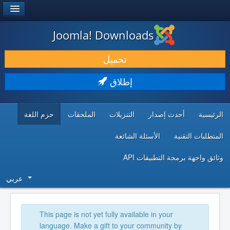
®
JOOMLA!
Joomla! Downloads
حمل & ومدد
تحميل
اكتشف & تعلم
إطلاق
المجتمع & والدعم الفني
الرئيسية
أحدث إصدار
التنزيلات
الملحقات
حزم اللغة
موارد المطورين
المتطلبات التقنية
الأسئلة الشائعة
وثائق واجهة برمجة التطبيقات API
عربي
This page is not yet fully available in your
language. Make a gift to your community by