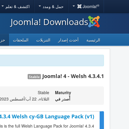
®
Joomla!
حمل & ومدد
اكتشف & تعلم
Joomla! Downloads
الرئيسية
أحدث إصدار
التنزيلات
الملحقات
حزم
Joomla! 4 - Welsh 4.3.4.1
Stable
Stable
Maturity
أٌصدر في
الثلاثاء، 22 آب/أغسطس 2023 18:31
4.3.4 Welsh cy-GB Language Pack (v1)
is is the full Welsh Language Pack for Joomla! 4.3.4