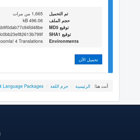
تم التحميل
1,665 من مرات
حجم الملف
496.06 kB
توقيع MD5
b9f0dab77c94fd48be
توقيع SHA1
dc0bb23ef82613b799f
Joomla! 4 Translations
Environments
تحميل الآن
أنت هنا:
الرئيسية
/
حزم اللغة
/
4 Language Packages
ا