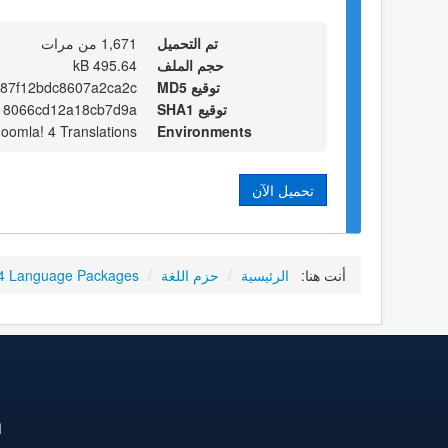
تم التحميل
1,671 من مرات
حجم الملف
495.64 kB
توقيع MD5
87f12bdc8607a2ca2c
توقيع SHA1
18066cd12a18cb7d9a
Joomla! 4 Translations
Environments
تحميل الآن
أنت هنا:
الرئيسية
/
حزم اللغة
/
4 Language Packages
ا