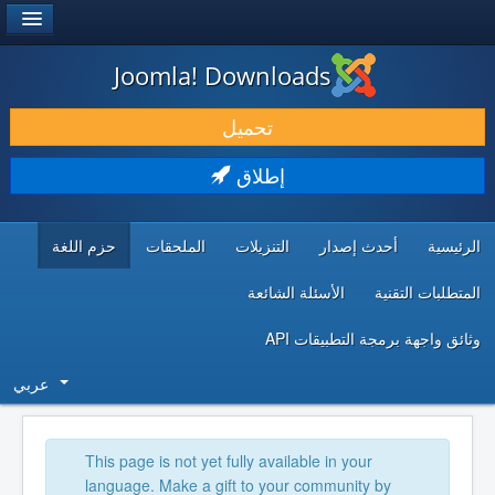
®
JOOMLA!
Joomla! Downloads
حمل & ومدد
تحميل
اكتشف & تعلم
إطلاق
المجتمع & والدعم الفني
الرئيسية
أحدث إصدار
التنزيلات
الملحقات
حزم اللغة
موارد المطورين
المتطلبات التقنية
الأسئلة الشائعة
وثائق واجهة برمجة التطبيقات API
عربي
This page is not yet fully available in your
language. Make a gift to your community by