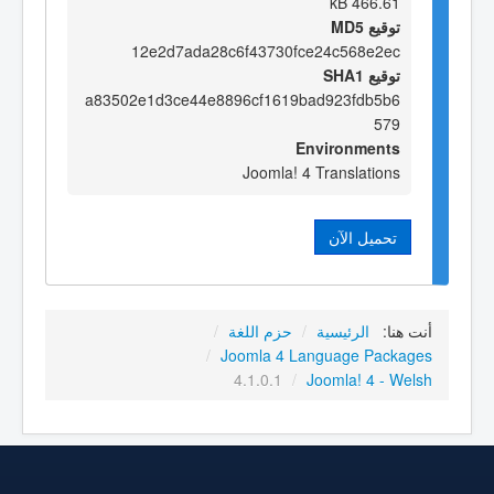
466.61 kB
توقيع MD5
12e2d7ada28c6f43730fce24c568e2ec
توقيع SHA1
a83502e1d3ce44e8896cf1619bad923fdb5b6
579
Environments
Joomla! 4 Translations
تحميل الآن
أنت هنا:
الرئيسية
/
حزم اللغة
/
/
Joomla 4 Language Packages
4.1.0.1
/
Joomla! 4 - Welsh