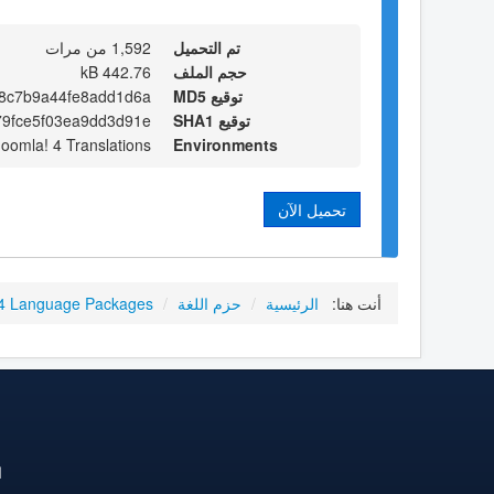
تم التحميل
1,592 من مرات
حجم الملف
442.76 kB
توقيع MD5
8c7b9a44fe8add1d6a
توقيع SHA1
79fce5f03ea9dd3d91e
Joomla! 4 Translations
Environments
تحميل الآن
أنت هنا:
الرئيسية
/
حزم اللغة
/
4 Language Packages
ا