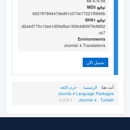
479.58 kB
توقيع MD5
69278789447ded91c073e77221f5666b
توقيع SHA1
d2a4d775c13ee1d59afba1359cb80979c8852
cc7
Environments
Joomla! 4 Translations
تحميل الآن
أنت هنا:
الرئيسية
/
حزم اللغة
/
/
Joomla 4 Language Packages
4.2.8.1
/
Joomla! 4 - Turkish