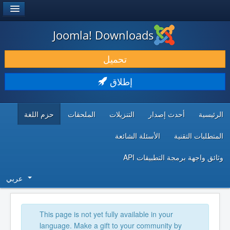
®
JOOMLA!
Joomla! Downloads
حمل & ومدد
تحميل
اكتشف & تعلم
إطلاق
المجتمع & والدعم الفني
الرئيسية
أحدث إصدار
التنزيلات
الملحقات
حزم اللغة
موارد المطورين
المتطلبات التقنية
الأسئلة الشائعة
وثائق واجهة برمجة التطبيقات API
عربي
This page is not yet fully available in your
language. Make a gift to your community by