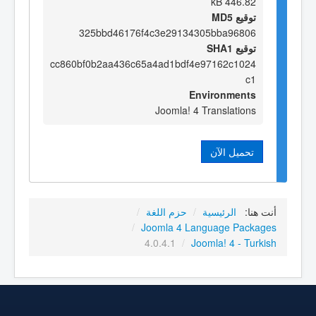
446.82 kB
توقيع MD5
325bbd46176f4c3e29134305bba96806
توقيع SHA1
cc860bf0b2aa436c65a4ad1bdf4e97162c1024
c1
Environments
Joomla! 4 Translations
تحميل الآن
أنت هنا:
الرئيسية
/
حزم اللغة
/
/
Joomla 4 Language Packages
4.0.4.1
/
Joomla! 4 - Turkish