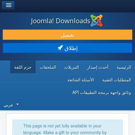
®
JOOMLA!
Joomla! Downloads
حمل & ومدد
تحميل
اكتشف & تعلم
إطلاق
المجتمع & والدعم الفني
الرئيسية
أحدث إصدار
التنزيلات
الملحقات
حزم اللغة
موارد المطورين
المتطلبات التقنية
الأسئلة الشائعة
وثائق واجهة برمجة التطبيقات API
عربي
This page is not yet fully available in your
language. Make a gift to your community by