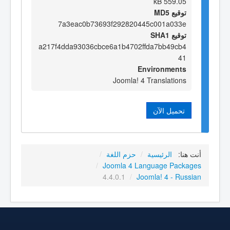
559.05 kB
توقيع MD5
7a3eac0b73693f292820445c001a033e
توقيع SHA1
a217f4dda93036cbce6a1b4702ffda7bb49cb4
41
Environments
Joomla! 4 Translations
تحميل الآن
أنت هنا:
الرئيسية
/
حزم اللغة
/
/
Joomla 4 Language Packages
4.4.0.1
/
Joomla! 4 - Russian