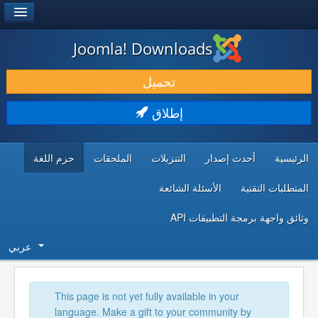
®
JOOMLA!
Joomla! Downloads
حمل & ومدد
تحميل
اكتشف & تعلم
إطلاق
المجتمع & والدعم الفني
الرئيسية
أحدث إصدار
التنزيلات
الملحقات
حزم اللغة
موارد المطورين
المتطلبات التقنية
الأسئلة الشائعة
وثائق واجهة برمجة التطبيقات API
عربي
This page is not yet fully available in your
language. Make a gift to your community by