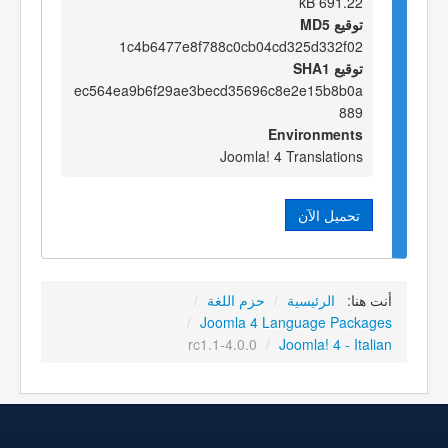
691.22 kB
توقيع MD5
1c4b6477e8f788c0cb04cd325d332f02
توقيع SHA1
ec564ea9b6f29ae3becd35696c8e2e15b8b0a
889
Environments
Joomla! 4 Translations
تحميل الآن
أنت هنا:
الرئيسية
/
حزم اللغة
/
/
Joomla 4 Language Packages
4.0.0-rc1.1
/
Joomla! 4 - Italian