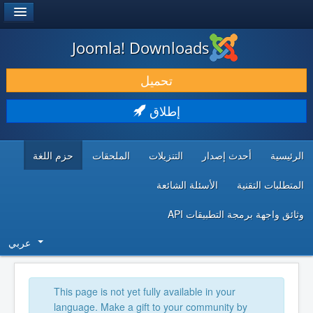
®
JOOMLA!
Joomla! Downloads
حمل & ومدد
تحميل
اكتشف & تعلم
إطلاق
المجتمع & والدعم الفني
الرئيسية
أحدث إصدار
التنزيلات
الملحقات
حزم اللغة
موارد المطورين
المتطلبات التقنية
الأسئلة الشائعة
وثائق واجهة برمجة التطبيقات API
عربي
This page is not yet fully available in your
language. Make a gift to your community by