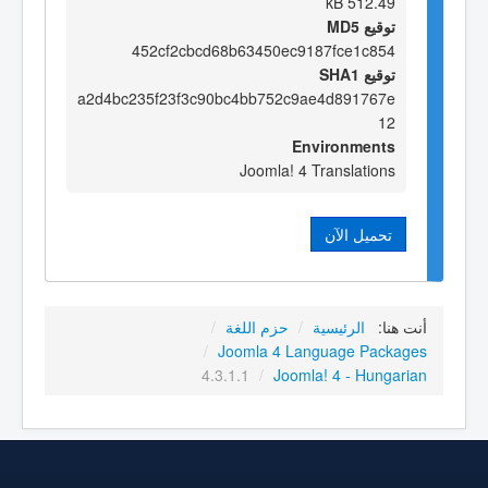
512.49 kB
توقيع MD5
452cf2cbcd68b63450ec9187fce1c854
توقيع SHA1
a2d4bc235f23f3c90bc4bb752c9ae4d891767e
12
Environments
Joomla! 4 Translations
تحميل الآن
أنت هنا:
الرئيسية
/
حزم اللغة
/
/
Joomla 4 Language Packages
4.3.1.1
/
Joomla! 4 - Hungarian