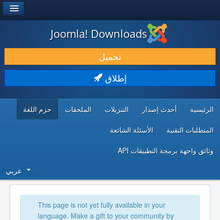
®
JOOMLA!
Joomla! Downloads
حمل & ومدد
تحميل
اكتشف & تعلم
إطلاق
المجتمع & والدعم الفني
الرئيسية
أحدث إصدار
التنزيلات
الملحقات
حزم اللغة
موارد المطورين
المتطلبات التقنية
الأسئلة الشائعة
وثائق واجهة برمجة التطبيقات API
عربي
This page is not yet fully available in your
language. Make a gift to your community by