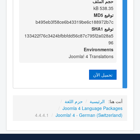
حجم الملف
538.35 kB
توقيع MD5
b495eb3f58ce6b43319be6c188972b7c
توقيع SHA1
133422f76c3424bfbbfdd56c87c795f2a028a5
96
Environments
Joomla! 4 Translations
تحميل الآن
أنت هنا:
الرئيسية
/
حزم اللغة
/
/
Joomla 4 Language Packages
4.4.4.1
/
Joomla! 4 - German (Switzerland)