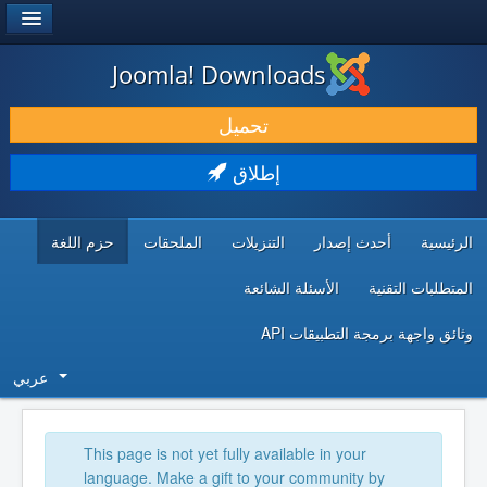
®
JOOMLA!
Joomla! Downloads
حمل & ومدد
تحميل
اكتشف & تعلم
إطلاق
المجتمع & والدعم الفني
الرئيسية
أحدث إصدار
التنزيلات
الملحقات
حزم اللغة
موارد المطورين
المتطلبات التقنية
الأسئلة الشائعة
وثائق واجهة برمجة التطبيقات API
عربي
This page is not yet fully available in your
language. Make a gift to your community by