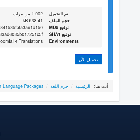
تم التحميل
1,902 من مرات
حجم الملف
538.41 kB
توقيع MD5
6841535fbfa3ae1d150
توقيع SHA1
e33ad6085b017251c5f
Joomla! 4 Translations
Environments
تحميل الآن
أنت هنا:
الرئيسية
/
حزم اللغة
/
4 Language Packages
ا