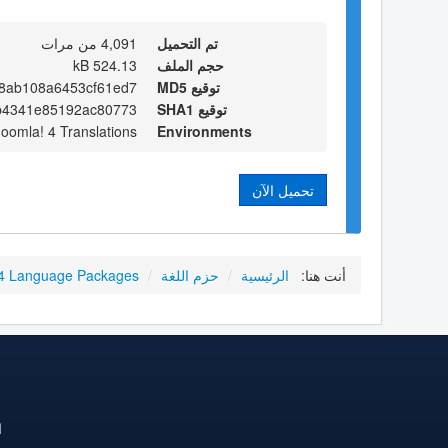
تم التحميل
4,091 من مرات
حجم الملف
524.13 kB
توقيع MD5
e8ab108a6453cf61ed7
توقيع SHA1
b4341e85192ac80773
Joomla! 4 Translations
Environments
تحميل الآن
أنت هنا:
الرئيسية
/
حزم اللغة
/
4 Language Packages
ا