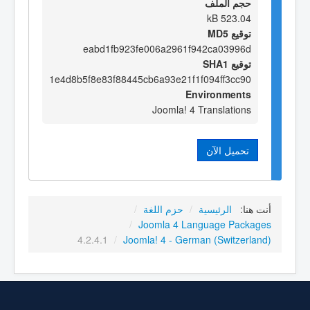
حجم الملف
523.04 kB
توقيع MD5
eabd1fb923fe006a2961f942ca03996d
توقيع SHA1
1e4d8b5f8e83f88445cb6a93e21f1f094ff3cc90
Environments
Joomla! 4 Translations
تحميل الآن
أنت هنا:
الرئيسية
/
حزم اللغة
/
/
Joomla 4 Language Packages
4.2.4.1
/
Joomla! 4 - German (Switzerland)