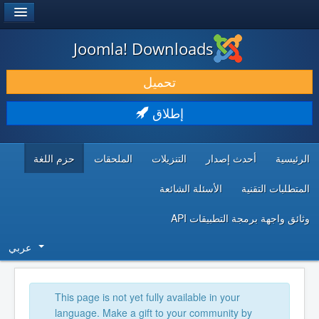
®
JOOMLA!
Joomla! Downloads
حمل & ومدد
تحميل
اكتشف & تعلم
إطلاق
المجتمع & والدعم الفني
الرئيسية
أحدث إصدار
التنزيلات
الملحقات
حزم اللغة
موارد المطورين
المتطلبات التقنية
الأسئلة الشائعة
وثائق واجهة برمجة التطبيقات API
عربي
This page is not yet fully available in your
language. Make a gift to your community by