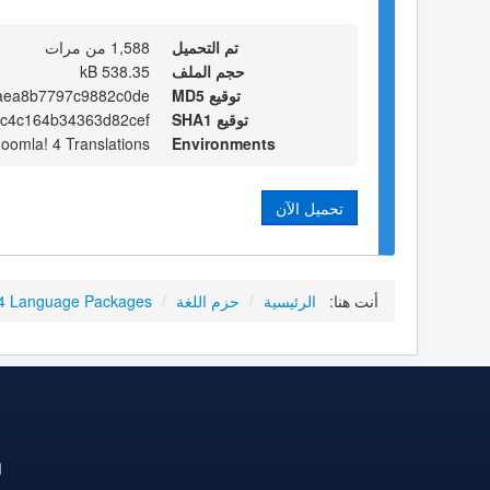
تم التحميل
1,588 من مرات
حجم الملف
538.35 kB
توقيع MD5
aea8b7797c9882c0de
توقيع SHA1
5c4c164b34363d82cef
Joomla! 4 Translations
Environments
تحميل الآن
أنت هنا:
الرئيسية
/
حزم اللغة
/
4 Language Packages
ا