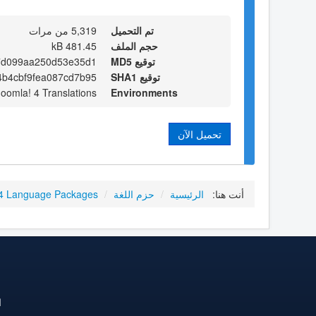
تم التحميل
5,319 من مرات
حجم الملف
481.45 kB
توقيع MD5
7d099aa250d53e35d1
توقيع SHA1
b4cbf9fea087cd7b95
Joomla! 4 Translations
Environments
تحميل الآن
أنت هنا:
الرئيسية
/
حزم اللغة
/
4 Language Packages
ا