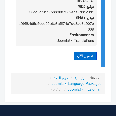
487.37 kB
توقيع MD5
30dd5ef91c956606873624e19d8c29de
توقيع SHA1
a09584d5d5edd00b6c8a5f74a7ed3ae6a907b
008
Environments
Joomla! 4 Translations
تحميل الآن
أنت هنا:
الرئيسية
/
حزم اللغة
/
/
Joomla 4 Language Packages
4.4.1.1
/
Joomla! 4 - Estonian