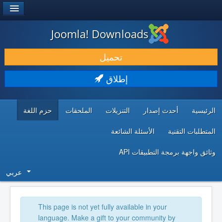
®
JOOMLA!
Joomla! Downloads
حمل & ومدد
تحميل
اكتشف & تعلم
إطلاق
المجتمع & والدعم الفني
الرئيسية
أحدث إصدار
التنزيلات
الملحقات
حزم اللغة
موارد المطورين
المتطلبات التقنية
الأسئلة الشائعة
وثائق واجهة برمجة التطبيقات API
عربي
This page is not yet fully available in your
language. Make a gift to your community by