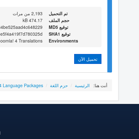
تم التحميل
2,193 من مرات
حجم الملف
474.17 kB
توقيع MD5
34be525aad4c648229
توقيع SHA1
e5f4a419f7d780325d
Joomla! 4 Translations
Environments
تحميل الآن
أنت هنا:
الرئيسية
/
حزم اللغة
/
4 Language Packages
ا