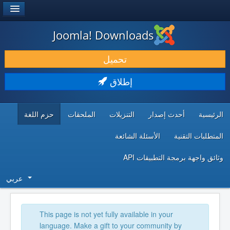
®
JOOMLA!
Joomla! Downloads
حمل & ومدد
تحميل
اكتشف & تعلم
إطلاق
المجتمع & والدعم الفني
الرئيسية
أحدث إصدار
التنزيلات
الملحقات
حزم اللغة
موارد المطورين
المتطلبات التقنية
الأسئلة الشائعة
وثائق واجهة برمجة التطبيقات API
عربي
This page is not yet fully available in your
language. Make a gift to your community by