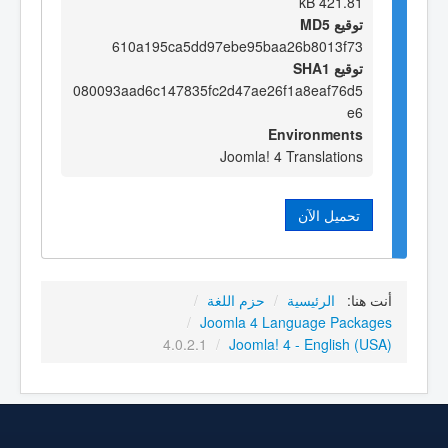
421.81 kB
توقيع MD5
610a195ca5dd97ebe95baa26b8013f73
توقيع SHA1
080093aad6c147835fc2d47ae26f1a8eaf76d5
e6
Environments
Joomla! 4 Translations
تحميل الآن
أنت هنا:
الرئيسية
/
حزم اللغة
/
/
Joomla 4 Language Packages
4.0.2.1
/
Joomla! 4 - English (USA)