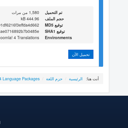
تم التحميل
1,580 من مرات
حجم الملف
444.96 kB
توقيع MD5
1df6216f3effda4d662
توقيع SHA1
9ae0716892b7b0485e
Joomla! 4 Translations
Environments
تحميل الآن
أنت هنا:
الرئيسية
/
حزم اللغة
/
4 Language Packages
ا