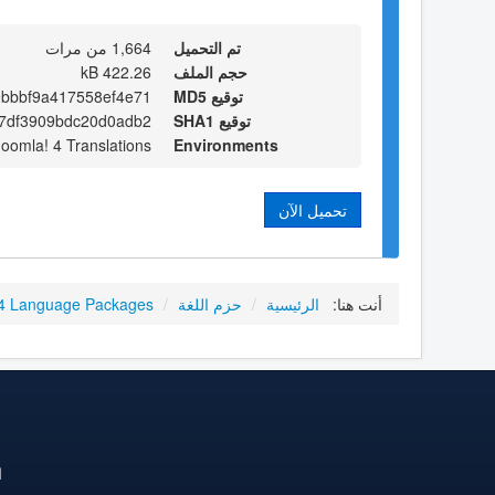
تم التحميل
1,664 من مرات
حجم الملف
422.26 kB
توقيع MD5
bbbf9a417558ef4e71
توقيع SHA1
7df3909bdc20d0adb2
Joomla! 4 Translations
Environments
تحميل الآن
أنت هنا:
الرئيسية
/
حزم اللغة
/
4 Language Packages
ا