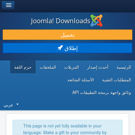
®
JOOMLA!
Joomla! Downloads
حمل & ومدد
تحميل
اكتشف & تعلم
إطلاق
المجتمع & والدعم الفني
الرئيسية
أحدث إصدار
التنزيلات
الملحقات
حزم اللغة
موارد المطورين
المتطلبات التقنية
الأسئلة الشائعة
وثائق واجهة برمجة التطبيقات API
عربي
This page is not yet fully available in your
language. Make a gift to your community by