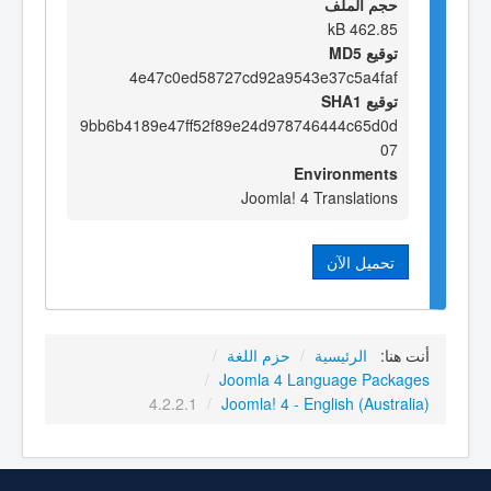
حجم الملف
462.85 kB
توقيع MD5
4e47c0ed58727cd92a9543e37c5a4faf
توقيع SHA1
9bb6b4189e47ff52f89e24d978746444c65d0d
07
Environments
Joomla! 4 Translations
تحميل الآن
أنت هنا:
الرئيسية
/
حزم اللغة
/
/
Joomla 4 Language Packages
4.2.2.1
/
Joomla! 4 - English (Australia)