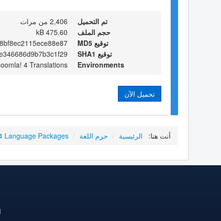
تم التحميل
2,406 من مرات
حجم الملف
475.60 kB
توقيع MD5
c8bf8ec2115ece88e87
توقيع SHA1
e346686d9b7b3c1f29
Joomla! 4 Translations
Environments
تحميل الآن
أنت هنا:
الرئيسية
/
حزم اللغة
/
4 Language Packages
ا