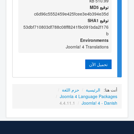
510.99 kB
توقيع MD5
c6d96c5552459e425fcee3e4b394e35d
توقيع SHA1
53dbf710803df788c08ff8241f9c091bda2f176
b
Environments
Joomla! 4 Translations
تحميل الآن
أنت هنا:
الرئيسية
/
حزم اللغة
/
/
Joomla 4 Language Packages
4.4.11.1
/
Joomla! 4 - Danish