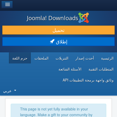
®
JOOMLA!
Joomla! Downloads
حمل & ومدد
تحميل
اكتشف & تعلم
إطلاق
المجتمع & والدعم الفني
الرئيسية
أحدث إصدار
التنزيلات
الملحقات
حزم اللغة
موارد المطورين
المتطلبات التقنية
الأسئلة الشائعة
وثائق واجهة برمجة التطبيقات API
عربي
This page is not yet fully available in your
language. Make a gift to your community by