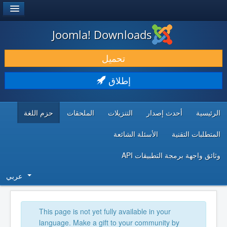
®
JOOMLA!
Joomla! Downloads
حمل & ومدد
تحميل
اكتشف & تعلم
إطلاق
المجتمع & والدعم الفني
الرئيسية
أحدث إصدار
التنزيلات
الملحقات
حزم اللغة
موارد المطورين
المتطلبات التقنية
الأسئلة الشائعة
وثائق واجهة برمجة التطبيقات API
عربي
This page is not yet fully available in your
language. Make a gift to your community by