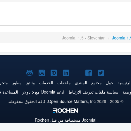
Joomla! 1.5 - Slovenian
/
Joomla 1
Joomla!
Joomla!
Joomla!
Joomla!
Joomla!
Joomla!
Joomla!
على
على
على
على
على
على
علىGitHub
لرئيسية
حول
مجتمع
المنتدى
ملحقات
الخدمات
وثائق
مطور
متجر
Twitter
فيس
يوتيوب
LinkedIn
Pinterest
Instagram
وصية
سياسة ملفات تعريف الارتباط
ادعم Joomla! مع 5 دولار
المساعدة ف
بوك
© 2005 - 2026
Open Source Matters, Inc.
كافة الحقوق محفوظة.
Joomla!
مستضافة من قبل Rochen