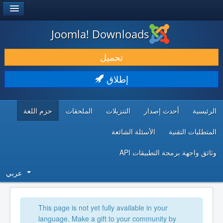
®
JOOMLA!
Joomla! Downloads
حمل & ومدد
تحميل
اكتشف & تعلم
إطلاق
المجتمع & والدعم الفني
الرئيسية
أحدث إصدار
التنزيلات
الملحقات
حزم اللغة
موارد المطورين
المتطلبات التقنية
الأسئلة الشائعة
وثائق واجهة برمجة التطبيقات API
عربي
This page is not yet fully available in your
language. Make a gift to your community by