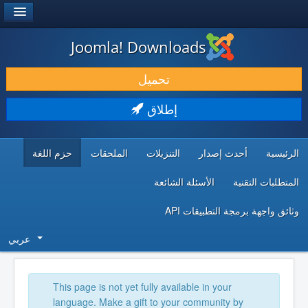
®
JOOMLA!
Joomla! Downloads
حمل & ومدد
تحميل
اكتشف & تعلم
إطلاق
المجتمع & والدعم الفني
الرئيسية
أحدث إصدار
التنزيلات
الملحقات
حزم اللغة
موارد المطورين
المتطلبات التقنية
الأسئلة الشائعة
وثائق واجهة برمجة التطبيقات API
عربي
This page is not yet fully available in your
language. Make a gift to your community by