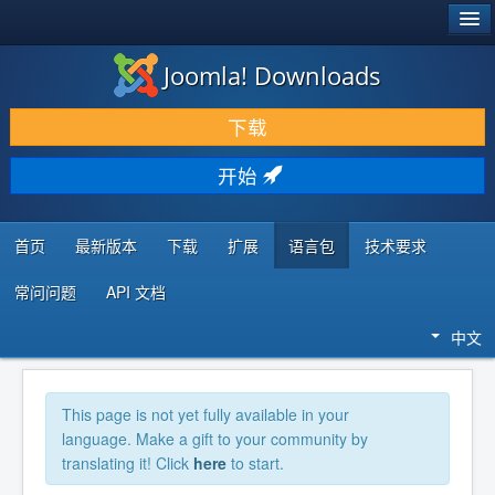
®
JOOMLA!
Joomla! Downloads
下载 & 扩展
下载
发现 & 学习
开始
社区 & 支持
开发者资源
首页
最新版本
下载
扩展
语言包
技术要求
常问问题
API 文档
中文
This page is not yet fully available in your
language. Make a gift to your community by
translating it! Click
here
to start.