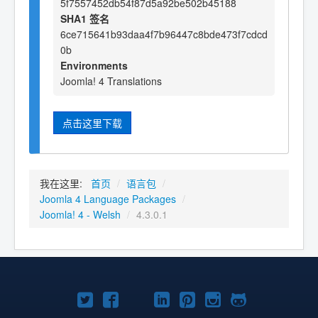
5f7557452db54f87d5a92be502b45188
SHA1 签名
6ce715641b93daa4f7b96447c8bde473f7cdcd
0b
Environments
Joomla! 4 Translations
点击这里下载
我在这里:
首页
/
语言包
/
Joomla 4 Language Packages
/
Joomla! 4 - Welsh
/
4.3.0.1
Twitter
Facebook
YouTube
LinkedIn
Pinterest
Instagram
GitHub