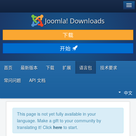
®
JOOMLA!
Joomla! Downloads
下载 & 扩展
下载
发现 & 学习
开始
社区 & 支持
开发者资源
首页
最新版本
下载
扩展
语言包
技术要求
常问问题
API 文档
中文
This page is not yet fully available in your
language. Make a gift to your community by
translating it! Click
here
to start.