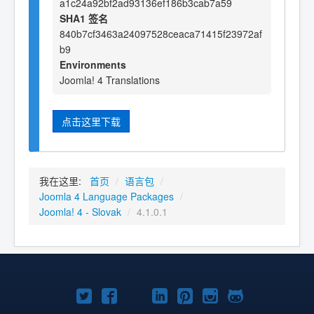
a1c24a92bf2ad93136ef186b3cab7a59
SHA1 签名
840b7cf3463a24097528ceaca71415f23972af
b9
Environments
Joomla! 4 Translations
点击这里下载
我在这里:
首页
/
语言包
/
Joomla 4 Language Packages
/
Joomla! 4 - Slovak
/
4.1.0.1
Twitter
Facebook
YouTube
LinkedIn
Pinterest
Instagram
GitHub